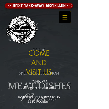
>> JETZT TAKE-AWAY BESTELLEN <<
COME
AND
VISIT US
JOHNY'S
Burgerrestaurant
RegensBURGERstrasse 35
3380 Pöchlarn