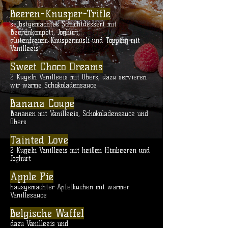
Beeren-Knusper-Trifle
selbstgemachtes Schichtdessert mit
Beerenkompott, Joghurt,
glutenfreiem Knuspermüsli und Topping mit
Vanilleeis
Sweet Choco Dreams
2 Kugeln Vanilleeis mit Obers, dazu servieren
wir warme Schokoladensauce
Banana Coupe
Bananen mit Vanilleeis, Schokoladensauce und
Obers
Tainted Love
2 Kugeln Vanilleeis mit heißen Himbeeren und
Joghurt
Apple Pie
hausgemachter Apfelkuchen mit warmer
Vanillesauce
Belgische Waffel
dazu Vanilleeis und