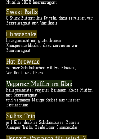
Nutella ODER Beerenragout
Sweet Balls
8 Stück Buttermilch-Kugeln, dazu servieren wir
Beerenragout und Vanilleeis
Cheesecake
hausgemacht mit glutenfreiem
Knuspermüsliboden, dazu servieren wir
Beerenragout
Hot Brownie
warmer Schokokuchen mit Fruchtsauce,
Vanilleeis und Obers
​Veganer Muffin im Glas
hausgemachter veganer Bananen-Kokos-Muffin
mit Beerenragout
und veganem Mango-Sorbet aus unserer
Eismaschine
Süßes Trio
je 1 Glas: dunkles Schokomousse, Beeren-
Knusper-Trifle, Heidelbeer-Cheesecake
Dessert-Variante für mind. 2