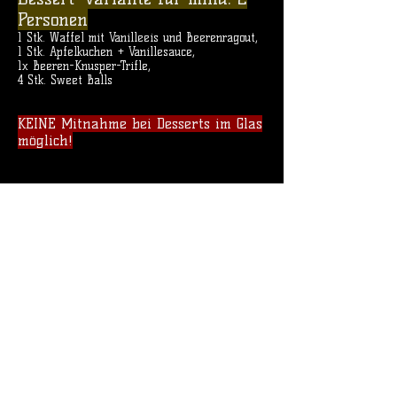
Personen
1 Stk. Waffel mit Vanilleeis und Beerenragout,
1 Stk. Apfelkuchen + Vanillesauce,
1x Beeren-Knusper-Trifle,
4 Stk. Sweet Balls
KEINE Mitnahme bei Desserts im Glas
möglich!
> HOMEMADE ICE CREAM <
>> FRISCHES EIS
AUS
UNSERER EISMASCHINE <<
Frozen Yogurt (natur)
Erdbeer oder Mango Sorbet (vegan)
Vanille- oder Scho
koeis
Portion = 2 Kugeln