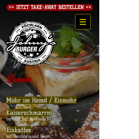
>> JETZT TAKE-AWAY BESTELLEN <<
S
weets
Mohr im Hemd / Eismohr
​Kaiserschmarrn
serviert mit Apfelmus
Eiskaffee
mit Vanilleeis und Obers