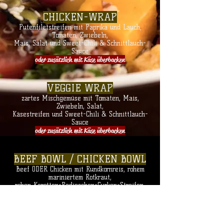
CHICKEN-WRAP
Putenfiletstreifen mit Paprika und Lauch,
T
omaten, Zwiebeln,
Mais, Salat und Sweet-Chili & Schnittlauch-
Sauce
oder zusätzlich mit Käse überbacken
VEGGIE WRAP
zartes Mischgemüse mit Tomaten, Mais,
Zwiebeln, Salat,
Käsestreifen und Sweet-Chili & Schnittlauch-
Sauce
oder zusätzlich mit Käse überbacken
BEEF BOWL / CHICKEN BOWL
Beef ODER Chicken mit Rundkornreis, rohem
mariniertem Rotkraut,
rohen Karotten-Radieschen-
Gurken-Streifen,
Sojabohnen, Ananasstücken,
Avocadowür
fel,
Kichererbsen, Sesam, Cashew & Wasabi-
Nüssen, homemade Mango-Sauce und Teriyaki-
Sauce