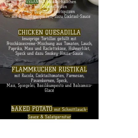
-
VEGAN
mit Falafel-Bällchen
- mit Putenstreifen
- mit gegrillten Filetspitzen
- mit 2 Garnelenspießen, dazu Cocktail-Sauce
​CHICKEN QUESADILLA
knusprige Tortillas gefüllt mit
Frischkäsecreme-Mischung aus Tomaten, Lauch,
Paprika, Mais und Raclettekäse, Hühnerfilet,
Speck und dazu Smokey-House-Sauce
FLAMMKUCHEN RUSTIKAL
mit Rucola, Coc
ktailtomaten, Parmesan,
Pinienkernen, Speck,
Mais, Spiegelei, Basilikumpesto und Balsamico-
Glacé
BAKED POTATO
mit Schn
ittlauch-
Sauce & Salatgarnitur
VEGGIE
mit gegrilltem Gemüse
ODER mit Putengeschnetzeltem
ODER mit medium Rinderfiletstreifen