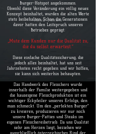
Burger-Hotspot angekommen.
Obwohl diese Veränderung ein völlig neues
Konzept beinhaltet, wurden die alten Werte
stets beibehalten. Schon die Generationen
davor hatten den Leitspruch unseres
Betriebes geprägt:
„Mute dem Kunden nur die Qualität zu,
die du selbst erwartest.“
Diese einfache Qualitätssicherung, die
jedoch alles beinhaltet, hat uns seit
Jahrzehnten recht gegeben und wir hoffen,
sie kann sich weiterhin behaupten.
Das Handwerk des Fleischers wurde
innerhalb der Familie weitergegeben und
die hauseigene Fleischproduktion ist ein
wichtiger Eckpfeiler unseres Erfolgs, den
man schmeckt. Um den „perfekten Burger“
zu kreieren, produzieren wir nur noch
unsere Burger-Patties und Steaks im
eigenen Fleischereibetrieb. Da uns Qualität
sehr am Herzen liegt, beziehen wir
ausschließlich österreichisches Rind der